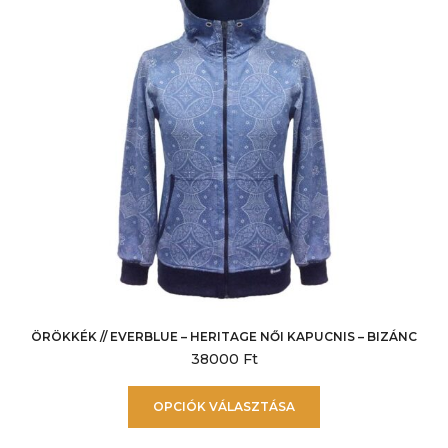
termékoldalon
választhatók
ki
ÖRÖKKÉK // EVERBLUE – HERITAGE NŐI KAPUCNIS – BIZÁNC
38000
Ft
Ennek
OPCIÓK VÁLASZTÁSA
a
terméknek