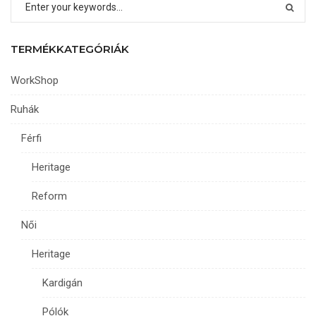
van.
A
változatok
TERMÉKKATEGÓRIÁK
a
termékoldalon
WorkShop
választhatók
ki
Ruhák
Férfi
Heritage
Reform
Női
Heritage
Kardigán
Pólók