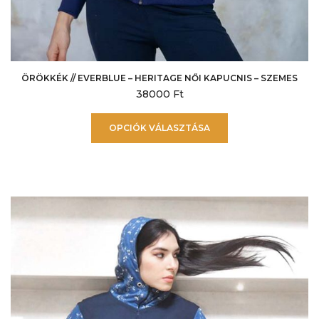
ÖRÖKKÉK // EVERBLUE – HERITAGE NŐI KAPUCNIS – SZEMES
38000
Ft
Ennek
OPCIÓK VÁLASZTÁSA
a
terméknek
több
variációja
van.
A
változatok
a
termékoldalon
választhatók
ki