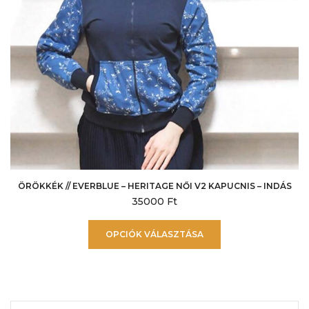
ÖRÖKKÉK // EVERBLUE – HERITAGE NŐI V2 KAPUCNIS – INDÁS
35000
Ft
Ennek
OPCIÓK VÁLASZTÁSA
a
terméknek
több
variációja