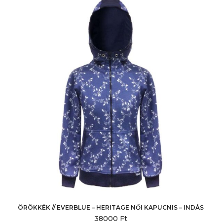
A
változatok
a
termékoldalon
választhatók
ki
ÖRÖKKÉK // EVERBLUE – HERITAGE NŐI KAPUCNIS – INDÁS
38000
Ft