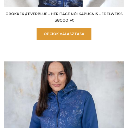
ÖRÖKKÉK // EVERBLUE – HERITAGE NŐI KAPUCNIS – EDELWEISS
38000
Ft
Ennek
OPCIÓK VÁLASZTÁSA
a
terméknek
több
variációja
van.
A
változatok
a
termékoldalon
választhatók
ki