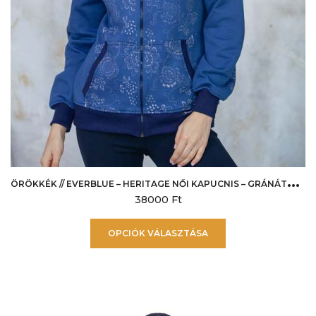
Ö
RÖKKÉK // EVERBLUE – HERITAGE NŐI KAPUCNIS – GRÁNÁTALMÁS
38000
Ft
Ennek
OPCIÓK VÁLASZTÁSA
a
terméknek
több
variációja
van.