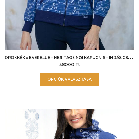
Ö
RÖKKÉK // EVERBLUE – HERITAGE NŐI KAPUCNIS – INDÁS CSÍKOS
38000
Ft
Ennek
OPCIÓK VÁLASZTÁSA
a
terméknek
több
variációja
van.
A
változatok
a