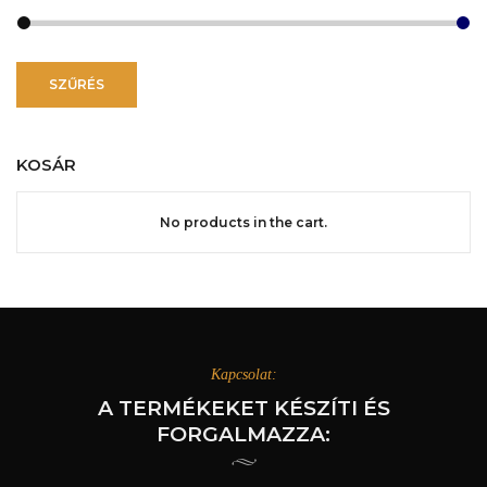
Min
Max
ár
ár
SZŰRÉS
KOSÁR
No products in the cart.
Kapcsolat:
A TERMÉKEKET KÉSZÍTI ÉS
FORGALMAZZA: