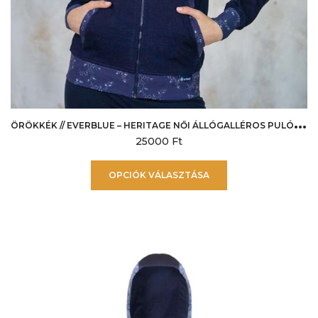
Ö
RÖKKÉK // EVERBLUE – HERITAGE NŐI ÁLLÓGALLÉROS PULÓVER – INDÁS
25000
Ft
Ennek
OPCIÓK VÁLASZTÁSA
a
terméknek
több
variációja
van.
A
változatok
a