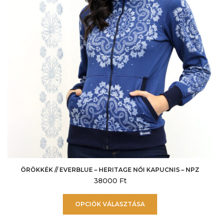
termékoldalon
választhatók
ki
ÖRÖKKÉK // EVERBLUE – HERITAGE NŐI KAPUCNIS – NPZ
38000
Ft
Ennek
OPCIÓK VÁLASZTÁSA
a