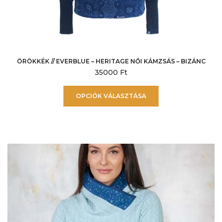
ÖRÖKKÉK // EVERBLUE – HERITAGE NŐI KÁMZSÁS – BIZÁNC
35000
Ft
Ennek
OPCIÓK VÁLASZTÁSA
a
terméknek
több
variációja
van.
A
változatok
a
termékoldalon
választhatók