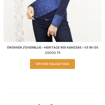
ÖRÖKKÉK // EVERBLUE – HERITAGE NŐI KÁMZSÁS – V3 95-ÖS
33000
Ft
Ennek
OPCIÓK VÁLASZTÁSA
a
terméknek
több
variációja
van.
A
változatok