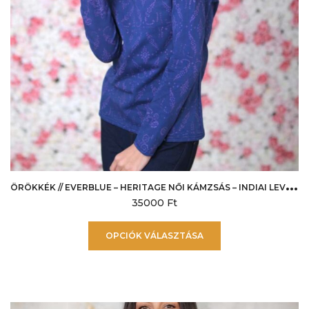
Ö
RÖKKÉK // EVERBLUE – HERITAGE NŐI KÁMZSÁS – INDIAI LEVENDULA
35000
Ft
Ennek
OPCIÓK VÁLASZTÁSA
a
terméknek
több
variációja