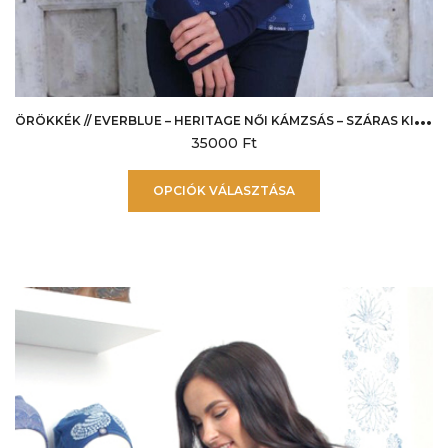
Ö
RÖKKÉK // EVERBLUE – HERITAGE NŐI KÁMZSÁS – SZÁRAS KISVIRÁG
35000
Ft
Ennek
OPCIÓK VÁLASZTÁSA
a
terméknek
több
variációja
van.
A
változatok
a
termékoldalon
választhatók
ki