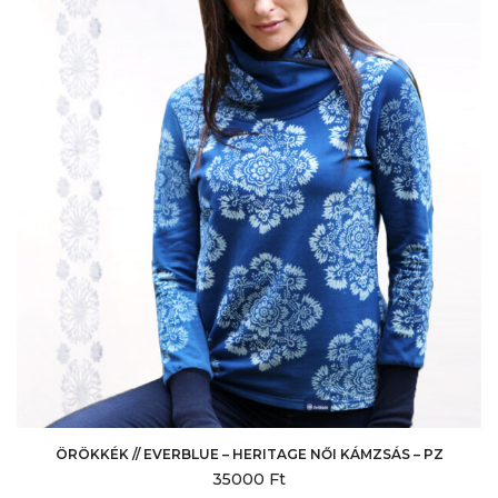
A
változatok
a
termékoldalon
választhatók
ki
ÖRÖKKÉK // EVERBLUE – HERITAGE NŐI KÁMZSÁS – PZ
35000
Ft