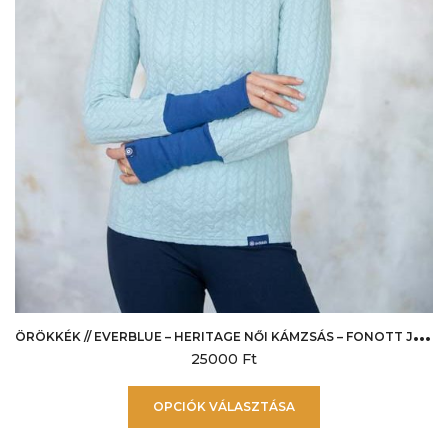
ki
Ö
RÖKKÉK // EVERBLUE – HERITAGE NŐI KÁMZSÁS – FONOTT JÉGKÉK
25000
Ft
Ennek
OPCIÓK VÁLASZTÁSA
a
terméknek