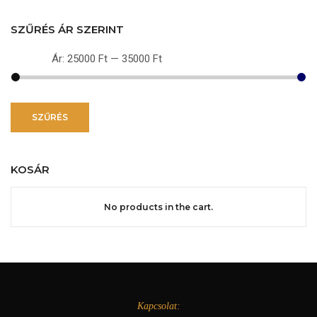
SZŰRÉS ÁR SZERINT
Ár:
25000 Ft
—
35000 Ft
Min
Max
ár
ár
SZŰRÉS
KOSÁR
No products in the cart.
Kapcsolat: