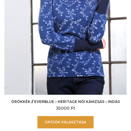
ÖRÖKKÉK // EVERBLUE – HERITAGE NŐI KÁMZSÁS – INDÁS
35000
Ft
Ennek
OPCIÓK VÁLASZTÁSA
a