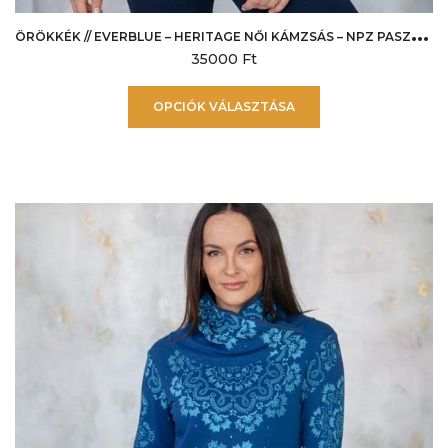
Ö
RÖKKÉK // EVERBLUE – HERITAGE NŐI KÁMZSÁS – NPZ PASZTELL KÉK
35000
Ft
Ennek
OPCIÓK VÁLASZTÁSA
a
terméknek
több
variációja
van.
A
változatok
a
termékoldalon
választhatók
ki