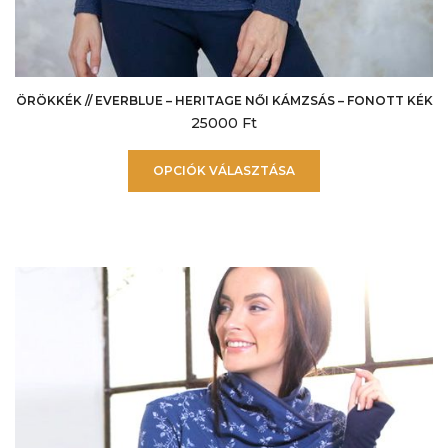
ÖRÖKKÉK // EVERBLUE – HERITAGE NŐI KÁMZSÁS – FONOTT KÉK
25000
Ft
Ennek
OPCIÓK VÁLASZTÁSA
a
terméknek
több
variációja
van.
A
változatok
a
termékoldalon
választhatók
ki