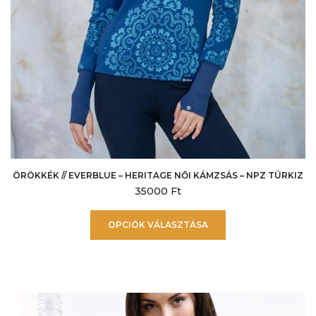
ÖRÖKKÉK // EVERBLUE – HERITAGE NŐI KÁMZSÁS – NPZ TÜRKIZ
35000
Ft
Ennek
OPCIÓK VÁLASZTÁSA
a
terméknek
több
variációja
van.