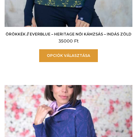
ÖRÖKKÉK // EVERBLUE – HERITAGE NŐI KÁMZSÁS – INDÁS ZÖLD
35000
Ft
Ennek
OPCIÓK VÁLASZTÁSA
a
terméknek
több
variációja
van.
A
változatok
a
termékoldalon
választhatók
ki