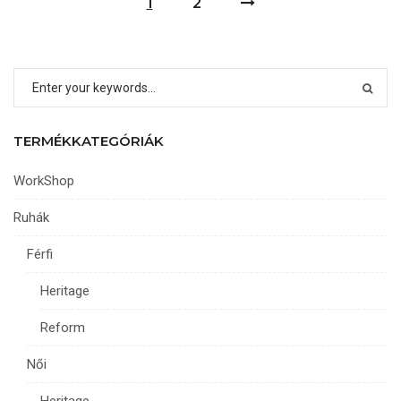
1
2
a
termékoldalon
választhatók
ki
TERMÉKKATEGÓRIÁK
WorkShop
Ruhák
Férfi
Heritage
Reform
Női
Heritage