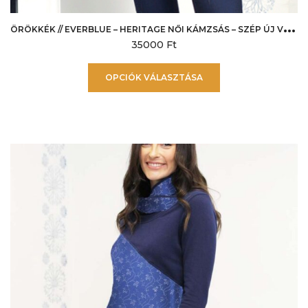
Ö
RÖKKÉK // EVERBLUE – HERITAGE NŐI KÁMZSÁS – SZÉP ÚJ VIRÁG
35000
Ft
Ennek
OPCIÓK VÁLASZTÁSA
a
terméknek
több
variációja
van.
A
változatok
a
termékoldalon
választhatók
ki