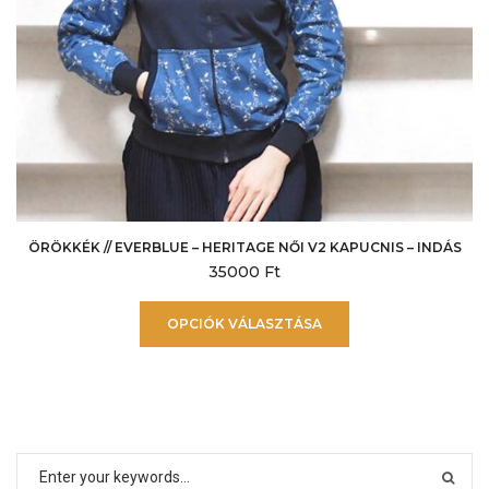
ÖRÖKKÉK // EVERBLUE – HERITAGE NŐI V2 KAPUCNIS – INDÁS
35000
Ft
Ennek
OPCIÓK VÁLASZTÁSA
a
terméknek
több
variációja
van.
A