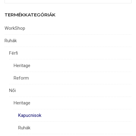
változatok
a
TERMÉKKATEGÓRIÁK
termékoldalon
választhatók
WorkShop
ki
Ruhák
Férfi
Heritage
Reform
Női
Heritage
Kapucnisok
Ruhák