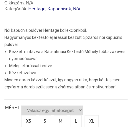
Cikkszám:
N/A
Kategóriák:
Heritage
,
Kapucnisok
,
Női
Női kapucnis pulóver Heritage kollekciónkból.
Hagyományos kékfestő eljárással készült cipzáros női kapucnis
pulóver.
Kézzel mintázva a Bácsalmási Kékfestő Műhely többszázéves
nyomódúcaival
Meleg eljárással festve
Kézzel szabva
Minden darab kézzel készül, így nagyon ritka, hogy két teljesen
egyforma darab szülessen színárnyalatban és motívumban!
MÉRET
XS
S
M
L
XL