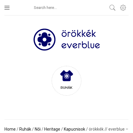
RUHÁK
Home
/
Ruhák
/
Női
/
Heritage
/
Kapucnisok
/ örökkék // everblue –