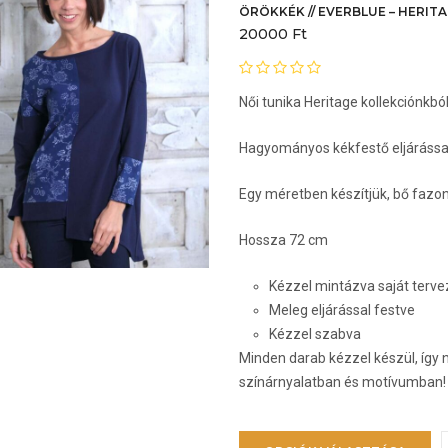
ÖRÖKKÉK // EVERBLUE – HERITA
20000
Ft
Női tunika Heritage kollekciónkbó
Hagyományos kékfestő eljárással
Egy méretben készítjük, bő fazo
Hossza 72 cm
Kézzel mintázva saját ter
Meleg eljárással festve
Kézzel szabva
Minden darab kézzel készül, így 
színárnyalatban és motívumban!
E