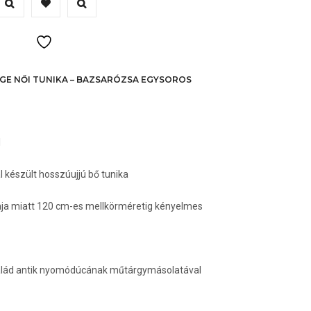
erméknek
öbb
ariációja
an.
AGE NŐI TUNIKA – BAZSARÓZSA EGYSOROS
A
áltozatok
l
ermékoldalon
álaszthatók
 készült hosszúujjú bő tunika
i
nja miatt 120 cm-es mellkörméretig kényelmes
salád antik nyomódúcának műtárgymásolatával