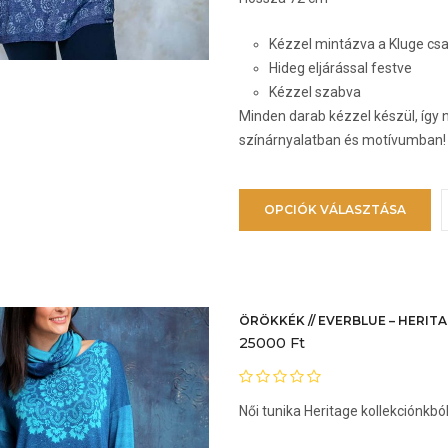
Kézzel mintázva a Kluge c
Hideg eljárással festve
Kézzel szabva
Minden darab kézzel készül, így 
színárnyalatban és motívumban!
E
OPCIÓK VÁLASZTÁSA
a
t
t
v
v
ÖRÖKKÉK // EVERBLUE – HERITA
25000
Ft
v
a
Női tunika Heritage kollekciónkbó
t
v