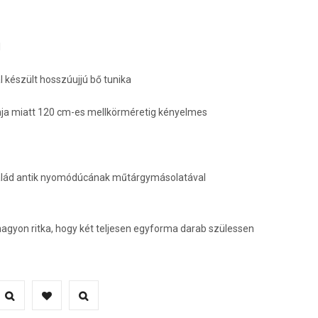
áltozatok
l
ermékoldalon
álaszthatók
 készült hosszúujjú bő tunika
i
nja miatt 120 cm-es mellkörméretig kényelmes
salád antik nyomódúcának műtárgymásolatával
nagyon ritka, hogy két teljesen egyforma darab szülessen
nnek