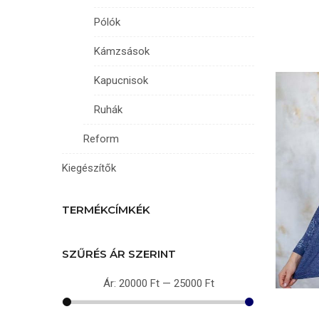
Pólók
Kámzsások
Kapucnisok
Ruhák
Reform
Kiegészítők
TERMÉKCÍMKÉK
SZŰRÉS ÁR SZERINT
Ár:
20000 Ft
—
25000 Ft
Min
Max