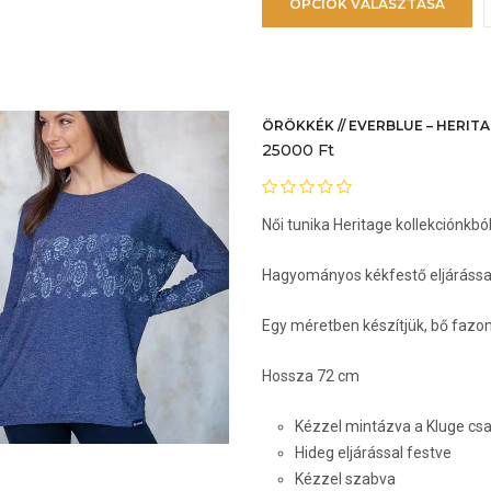
OPCIÓK VÁLASZTÁSA
a
t
t
v
v
ÖRÖKKÉK // EVERBLUE – HERIT
25000
Ft
v
a
Női tunika Heritage kollekciónkbó
t
v
Hagyományos kékfestő eljárással
k
Egy méretben készítjük, bő fazo
Hossza 72 cm
Kézzel mintázva a Kluge c
Hideg eljárással festve
Kézzel szabva