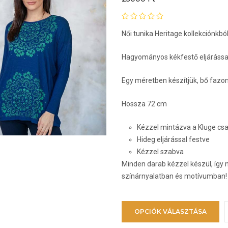
v
a
Női tunika Heritage kollekciónkbó
t
v
Hagyományos kékfestő eljárással
k
Egy méretben készítjük, bő fazo
Hossza 72 cm
Kézzel mintázva a Kluge c
Hideg eljárással festve
Kézzel szabva
Minden darab kézzel készül, így 
színárnyalatban és motívumban!
E
OPCIÓK VÁLASZTÁSA
a