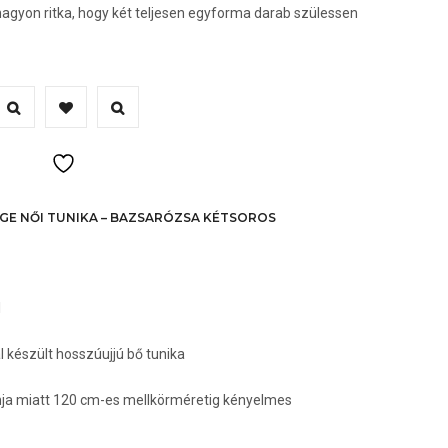
nagyon ritka, hogy két teljesen egyforma darab szülessen
nnek
erméknek
öbb
ariációja
an.
AGE NŐI TUNIKA – BAZSARÓZSA KÉTSOROS
A
áltozatok
l
ermékoldalon
álaszthatók
 készült hosszúujjú bő tunika
i
nja miatt 120 cm-es mellkörméretig kényelmes