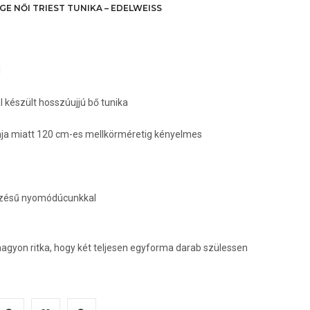
GE NŐI TRIEST TUNIKA – EDELWEISS
l
 készült hosszúujjú bő tunika
nja miatt 120 cm-es mellkörméretig kényelmes
vezésű nyomódúcunkkal
nagyon ritka, hogy két teljesen egyforma darab szülessen
nnek