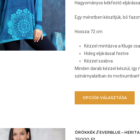
Hagyományos kékfestő eljárással 
k
Egy méretben készítjük, bő fazo
Hossza 72 cm
Kézzel mintázva a Kluge c
Hideg eljárással festve
Kézzel szabva
Minden darab kézzel készül, így 
színárnyalatban és motívumban!
E
OPCIÓK VÁLASZTÁSA
a
t
t
v
v
ÖRÖKKÉK // EVERBLUE – HERITA
25000
Ft