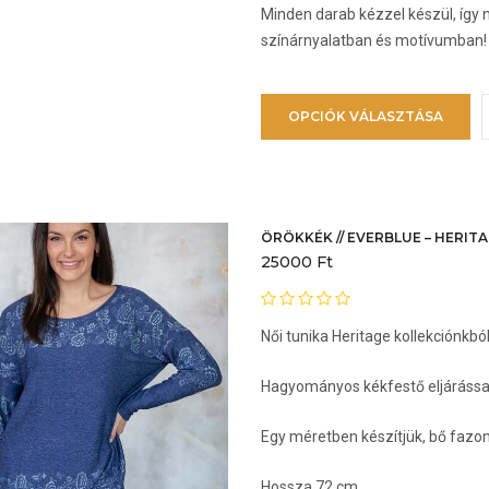
Minden darab kézzel készül, így 
színárnyalatban és motívumban!
E
OPCIÓK VÁLASZTÁSA
a
t
t
v
v
ÖRÖKKÉK // EVERBLUE – HERIT
25000
Ft
v
a
Női tunika Heritage kollekciónkbó
t
v
Hagyományos kékfestő eljárással
k
Egy méretben készítjük, bő fazo
Hossza 72 cm