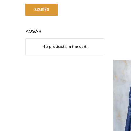
ár
ár
SZŰRÉS
KOSÁR
No products in the cart.