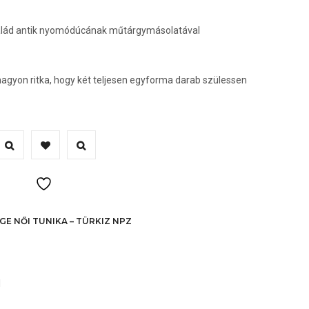
salád antik nyomódúcának műtárgymásolatával
nagyon ritka, hogy két teljesen egyforma darab szülessen
nnek
erméknek
öbb
ariációja
an.
GE NŐI TUNIKA – TÜRKIZ NPZ
A
áltozatok
l
ermékoldalon
álaszthatók