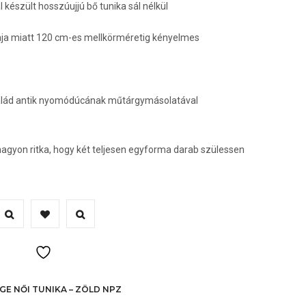
készült hosszúujjú bő tunika sál nélkül
i
nja miatt 120 cm-es mellkörméretig kényelmes
salád antik nyomódúcának műtárgymásolatával
nagyon ritka, hogy két teljesen egyforma darab szülessen
nnek
erméknek
öbb
ariációja
an.
GE NŐI TUNIKA – ZÖLD NPZ
A