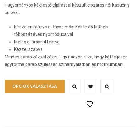
Hagyományos kékfestő eljárással készült cipzáros női kapucnis
pulóver.
Kézzel mintázva a Bácsalmási Kékfestő Műhely
többszázéves nyomódúcaival
Meleg eljárással festve
Kézzel szabva
Minden darab kézzel készül, így nagyon ritka, hogy két teljesen
egyforma darab szülessen színárnyalatban és motívumban!
Ennek
OPCIÓK VÁLASZTÁSA
a
terméknek
több
variációja
van.
A
változatok