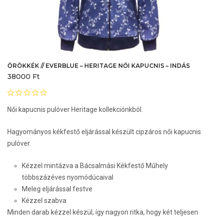
ÖRÖKKÉK // EVERBLUE – HERITAGE NŐI KAPUCNIS – INDÁS
38000
Ft
Női kapucnis pulóver Heritage kollekciónkból.
Hagyományos kékfestő eljárással készült cipzáros női kapucnis
pulóver.
Kézzel mintázva a Bácsalmási Kékfestő Műhely
többszázéves nyomódúcaival
Meleg eljárással festve
Kézzel szabva
Minden darab kézzel készül, így nagyon ritka, hogy két teljesen