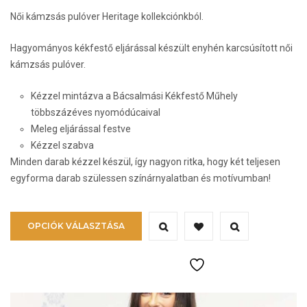
Női kámzsás pulóver Heritage kollekciónkból.
Hagyományos kékfestő eljárással készült enyhén karcsúsított női
kámzsás pulóver.
Kézzel mintázva a Bácsalmási Kékfestő Műhely
többszázéves nyomódúcaival
Meleg eljárással festve
Kézzel szabva
Minden darab kézzel készül, így nagyon ritka, hogy két teljesen
egyforma darab szülessen színárnyalatban és motívumban!
Ennek
OPCIÓK VÁLASZTÁSA
a
terméknek
több
variációja
van.