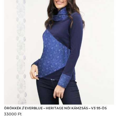
A
változatok
a
termékoldalon
választhatók
ki
ÖRÖKKÉK // EVERBLUE – HERITAGE NŐI KÁMZSÁS – V3 95-ÖS
33000
Ft