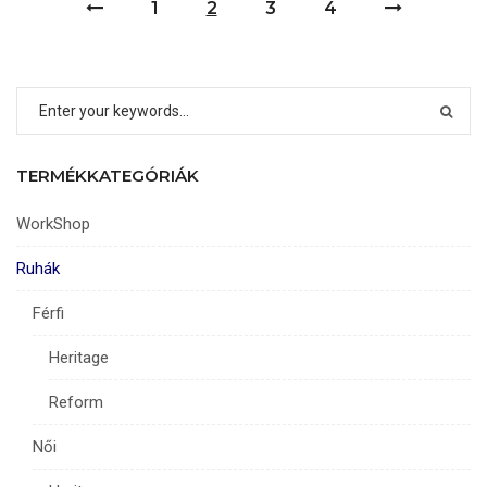
1
2
3
4
a
termékoldalon
választhatók
ki
TERMÉKKATEGÓRIÁK
WorkShop
Ruhák
Férfi
Heritage
Reform
Női