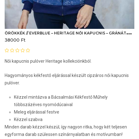
Ö
RÖKKÉK // EVERBLUE – HERITAGE NŐI KAPUCNIS – GRÁNÁTALMÁS
38000
Ft
Női kapucnis pulóver Heritage kollekciónkból.
Hagyományos kékfestő eljárással készült cipzáros női kapucnis
pulóver.
Kézzel mintázva a Bácsalmási Kékfestő Műhely
többszázéves nyomódúcaival
Meleg eljárással festve
Kézzel szabva
Minden darab kézzel készül, így nagyon ritka, hogy két teljesen
egyforma darab szülessen színárnyalatban és motívumban!