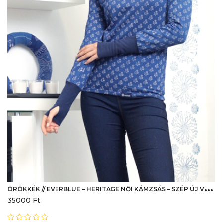
Ö
RÖKKÉK // EVERBLUE – HERITAGE NŐI KÁMZSÁS – SZÉP ÚJ VIRÁG
35000
Ft