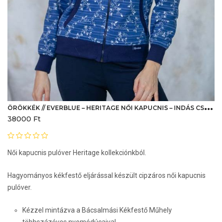
Ö
RÖKKÉK // EVERBLUE – HERITAGE NŐI KAPUCNIS – INDÁS CSÍKOS
38000
Ft
Női kapucnis pulóver Heritage kollekciónkból.
Hagyományos kékfestő eljárással készült cipzáros női kapucnis
pulóver.
Kézzel mintázva a Bácsalmási Kékfestő Műhely
többszázéves nyomódúcaival