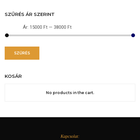
SZŰRÉS ÁR SZERINT
Ár:
15000 Ft
—
38000 Ft
Min
Max
ár
ár
SZŰRÉS
KOSÁR
No products in the cart.
Kapcsolat: