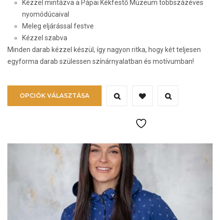
Kézzel mintázva a Pápai Kékfestő Múzeum többszázéves
nyomódúcaival
Meleg eljárással festve
Kézzel szabva
Minden darab kézzel készül, így nagyon ritka, hogy két teljesen
egyforma darab szülessen színárnyalatban és motívumban!
Ennek
OPCIÓK VÁLASZTÁSA
a
terméknek
több
variációja
van.
A
változatok
a
termékoldalon
választhatók