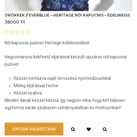
ÖRÖKKÉK // EVERBLUE – HERITAGE NŐI KAPUCNIS – EDELWEISS
38000
Ft
Női kapucnis pulóver Heritage kollekciónkból.
Hagyományos kékfestő eljárással készült cipzáros női kapucnis
pulóver.
Kézzel mintázva saját tervezésű nyomódúcunkkal
Meleg eljárással festve
Kézzel szabva
Minden darab kézzel készül, így nagyon ritka, hogy két teljesen
egyforma darab szülessen színárnyalatban és motívumban!
Ennek
OPCIÓK VÁLASZTÁSA
a