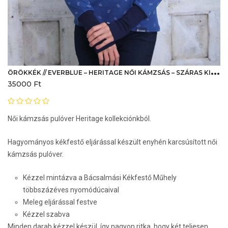
Ö
RÖKKÉK // EVERBLUE – HERITAGE NŐI KÁMZSÁS – SZÁRAS KISVIRÁG
35000
Ft
Női kámzsás pulóver Heritage kollekciónkból.
Hagyományos kékfestő eljárással készült enyhén karcsúsított női
kámzsás pulóver.
Kézzel mintázva a Bácsalmási Kékfestő Műhely
többszázéves nyomódúcaival
Meleg eljárással festve
Kézzel szabva
Minden darab kézzel készül, így nagyon ritka, hogy két teljesen