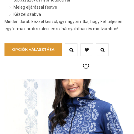
Meleg eljárással festve
Kézzel szabva
Minden darab kézzel készül, így nagyon ritka, hogy két teljesen
egyforma darab szülessen színárnyalatban és motívumban!
Ennek
OPCIÓK VÁLASZTÁSA
a
terméknek
több
variációja
van.
A
változatok
a
termékoldalon
választhatók
ki