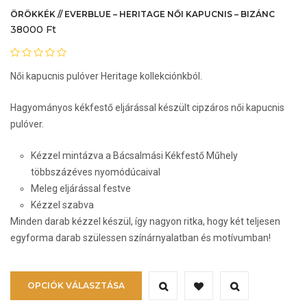
ÖRÖKKÉK // EVERBLUE – HERITAGE NŐI KAPUCNIS – BIZÁNC
38000
Ft
Női kapucnis pulóver Heritage kollekciónkból.
Hagyományos kékfestő eljárással készült cipzáros női kapucnis
pulóver.
Kézzel mintázva a Bácsalmási Kékfestő Műhely
többszázéves nyomódúcaival
Meleg eljárással festve
Kézzel szabva
Minden darab kézzel készül, így nagyon ritka, hogy két teljesen
egyforma darab szülessen színárnyalatban és motívumban!
Ennek
OPCIÓK VÁLASZTÁSA
a