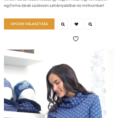
egyforma darab szülessen színárnyalatban és motívumban!
Ennek
OPCIÓK VÁLASZTÁSA
a
terméknek
több
variációja
van.
A
változatok
a
termékoldalon
választhatók
ki