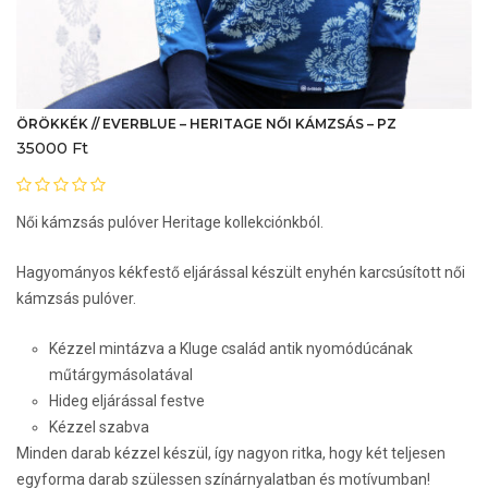
ÖRÖKKÉK // EVERBLUE – HERITAGE NŐI KÁMZSÁS – PZ
35000
Ft
Női kámzsás pulóver Heritage kollekciónkból.
Hagyományos kékfestő eljárással készült enyhén karcsúsított női
kámzsás pulóver.
Kézzel mintázva a Kluge család antik nyomódúcának
műtárgymásolatával
Hideg eljárással festve
Kézzel szabva
Minden darab kézzel készül, így nagyon ritka, hogy két teljesen
egyforma darab szülessen színárnyalatban és motívumban!