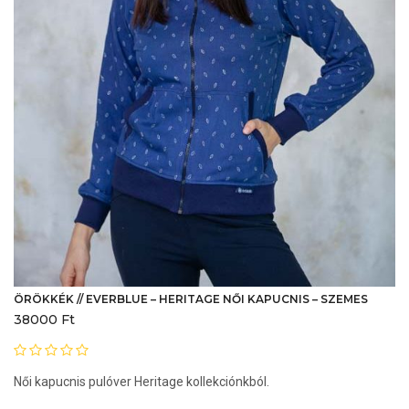
ki
ÖRÖKKÉK // EVERBLUE – HERITAGE NŐI KAPUCNIS – SZEMES
38000
Ft
Női kapucnis pulóver Heritage kollekciónkból.