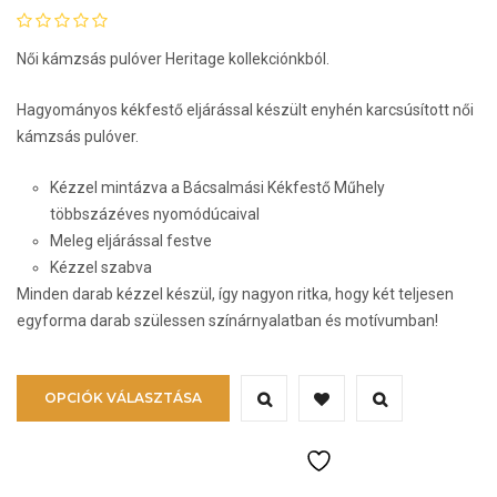
Női kámzsás pulóver Heritage kollekciónkból.
Hagyományos kékfestő eljárással készült enyhén karcsúsított női
kámzsás pulóver.
Kézzel mintázva a Bácsalmási Kékfestő Műhely
többszázéves nyomódúcaival
Meleg eljárással festve
Kézzel szabva
Minden darab kézzel készül, így nagyon ritka, hogy két teljesen
egyforma darab szülessen színárnyalatban és motívumban!
Ennek
OPCIÓK VÁLASZTÁSA
a
terméknek
több
variációja