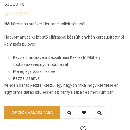
33000
Ft
Női kámzsás pulóver Heritage kollekciónkból.
Hagyományos kékfestő eljárással készült enyhén karcsúsított női
kámzsás pulóver.
Kézzel mintázva a Bácsalmási Kékfestő Műhely
többszázéves nyomódúcaival
Meleg eljárással festve
Kézzel szabva
Minden darab kézzel készül, így nagyon ritka, hogy két teljesen
egyforma darab szülessen színárnyalatban és motívumban!
Ennek
OPCIÓK VÁLASZTÁSA
a
terméknek