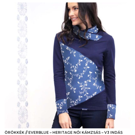
van.
A
változatok
a
termékoldalon
választhatók
ki
ÖRÖKKÉK // EVERBLUE – HERITAGE NŐI KÁMZSÁS – V3 INDÁS