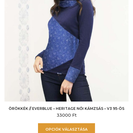
a
termékoldalon
választhatók
ki
ÖRÖKKÉK // EVERBLUE – HERITAGE NŐI KÁMZSÁS – V3 95-ÖS
33000
Ft
Ennek
OPCIÓK VÁLASZTÁSA