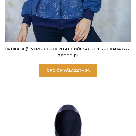
Ö
RÖKKÉK // EVERBLUE – HERITAGE NŐI KAPUCNIS – GRÁNÁTALMÁS
38000
Ft
Ennek
OPCIÓK VÁLASZTÁSA
a
terméknek
több
variációja
van.
A
változatok
a
termékoldalon