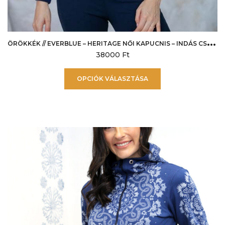
Ö
RÖKKÉK // EVERBLUE – HERITAGE NŐI KAPUCNIS – INDÁS CSÍKOS
38000
Ft
Ennek
OPCIÓK VÁLASZTÁSA
a
terméknek
több
variációja
van.
A
változatok
a
termékoldalon
választhatók
ki