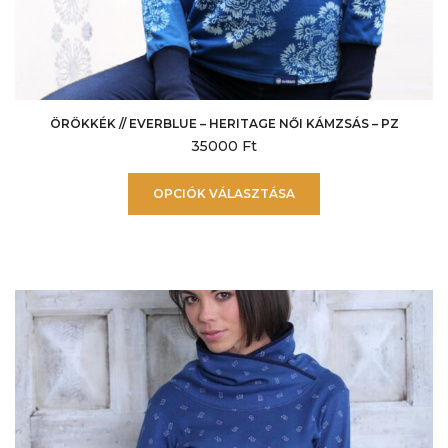
ÖRÖKKÉK // EVERBLUE – HERITAGE NŐI KÁMZSÁS – PZ
35000
Ft
Ennek
OPCIÓK VÁLASZTÁSA
a
terméknek
több
variációja
van.
A
változatok
a
termékoldalon
választhatók