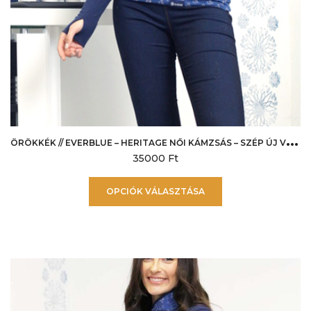
Ö
RÖKKÉK // EVERBLUE – HERITAGE NŐI KÁMZSÁS – SZÉP ÚJ VIRÁG
35000
Ft
Ennek
OPCIÓK VÁLASZTÁSA
a
terméknek
több
variációja
van.
A
változatok