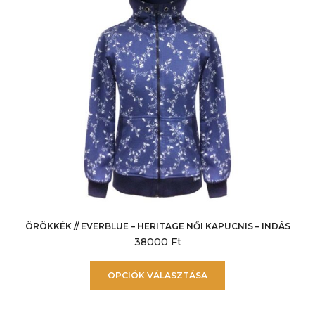
választhatók
ki
ÖRÖKKÉK // EVERBLUE – HERITAGE NŐI KAPUCNIS – INDÁS
38000
Ft
Ennek
OPCIÓK VÁLASZTÁSA
a
terméknek