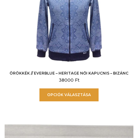
ÖRÖKKÉK // EVERBLUE – HERITAGE NŐI KAPUCNIS – BIZÁNC
38000
Ft
Ennek
OPCIÓK VÁLASZTÁSA
a
terméknek
több
variációja
van.
A