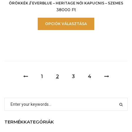
ÖRÖKKÉK // EVERBLUE – HERITAGE NŐI KAPUCNIS – SZEMES
38000
Ft
Ennek
OPCIÓK VÁLASZTÁSA
a
terméknek
több
variációja
van.
A
változatok
1
2
3
4
a
termékoldalon
választhatók
ki
TERMÉKKATEGÓRIÁK