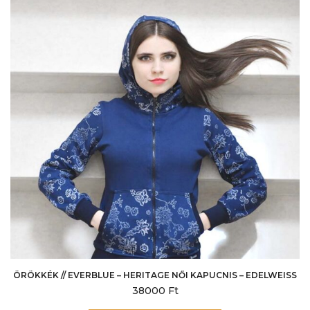
változatok
a
termékoldalon
választhatók
ki
ÖRÖKKÉK // EVERBLUE – HERITAGE NŐI KAPUCNIS – EDELWEISS
38000
Ft