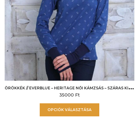
ki
Ö
RÖKKÉK // EVERBLUE – HERITAGE NŐI KÁMZSÁS – SZÁRAS KISVIRÁG
35000
Ft
Ennek
OPCIÓK VÁLASZTÁSA
a
terméknek
több
variációja