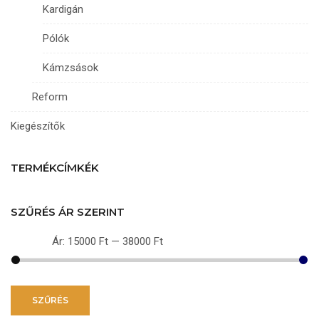
Kardigán
Pólók
Kámzsások
Reform
Kiegészítők
TERMÉKCÍMKÉK
SZŰRÉS ÁR SZERINT
Ár:
15000 Ft
—
38000 Ft
Min
Max
ár
ár
SZŰRÉS