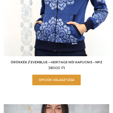
ÖRÖKKÉK // EVERBLUE – HERITAGE NŐI KAPUCNIS – NPZ
38000
Ft
Ennek
OPCIÓK VÁLASZTÁSA
a
terméknek
több
variációja
van.