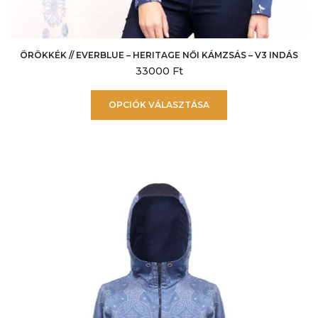
ÖRÖKKÉK // EVERBLUE – HERITAGE NŐI KÁMZSÁS – V3 INDÁS
33000
Ft
Ennek
OPCIÓK VÁLASZTÁSA
a
terméknek
több
variációja
van.
A
változatok
a
termékoldalon
választhatók
ki